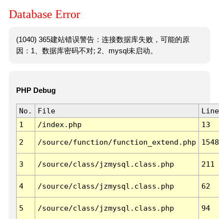
Database Error
(1040) 365建站错误警告：连接数据库失败，可能的原
因：1、数据库密码不对; 2、mysql未启动。
PHP Debug
No.
File
Line
1
/index.php
13
2
/source/function/function_extend.php
1548
3
/source/class/jzmysql.class.php
211
4
/source/class/jzmysql.class.php
62
5
/source/class/jzmysql.class.php
94