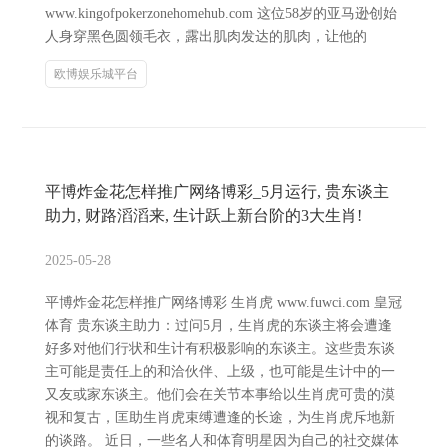
www.kingofpokerzonehomehub.com 这位58岁的亚马逊创始
人身穿黑色圆领毛衣，露出肌肉发达的肌肉，让他的
欧博娱乐城平台
平博炸金花怎样推广网络博彩_5月运行, 贵东谈主
助力, 财路滔滔来, 生计跃上新台阶的3大生肖!
2025-05-28
平博炸金花怎样推广网络博彩 生肖虎 www.fuwci.com 皇冠
体育 贵东谈主助力：过问5月，生肖虎的东谈主将会遭逢
好多对他们行状和生计有积极影响的东谈主。这些贵东谈
主可能是责任上的和洽伙伴、上级，也可能是生计中的一
又友或家东谈主。他们会在关节本事给以生肖虎可贵的漠
视和复古，匡助生肖虎束缚遭逢的长途，为生肖虎斥地新
的谈路。 近日，一些名人和体育明星因为自己的社交媒体