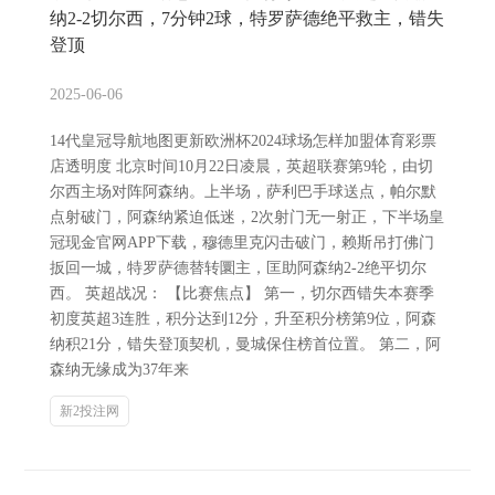
纳2-2切尔西，7分钟2球，特罗萨德绝平救主，错失
登顶
2025-06-06
14代皇冠导航地图更新欧洲杯2024球场怎样加盟体育彩票
店透明度 北京时间10月22日凌晨，英超联赛第9轮，由切
尔西主场对阵阿森纳。上半场，萨利巴手球送点，帕尔默
点射破门，阿森纳紧迫低迷，2次射门无一射正，下半场皇
冠现金官网APP下载，穆德里克闪击破门，赖斯吊打佛门
扳回一城，特罗萨德替转圜主，匡助阿森纳2-2绝平切尔
西。 英超战况： 【比赛焦点】 第一，切尔西错失本赛季
初度英超3连胜，积分达到12分，升至积分榜第9位，阿森
纳积21分，错失登顶契机，曼城保住榜首位置。 第二，阿
森纳无缘成为37年来
新2投注网