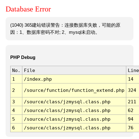
Database Error
(1040) 365建站错误警告：连接数据库失败，可能的原
因：1、数据库密码不对; 2、mysql未启动。
PHP Debug
No.
File
Line
1
/index.php
14
2
/source/function/function_extend.php
324
3
/source/class/jzmysql.class.php
211
4
/source/class/jzmysql.class.php
62
5
/source/class/jzmysql.class.php
94
6
/source/class/jzmysql.class.php
76