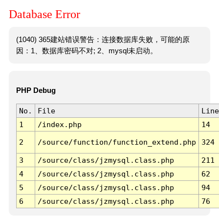
Database Error
(1040) 365建站错误警告：连接数据库失败，可能的原
因：1、数据库密码不对; 2、mysql未启动。
PHP Debug
No.
File
Line
1
/index.php
14
2
/source/function/function_extend.php
324
3
/source/class/jzmysql.class.php
211
4
/source/class/jzmysql.class.php
62
5
/source/class/jzmysql.class.php
94
6
/source/class/jzmysql.class.php
76