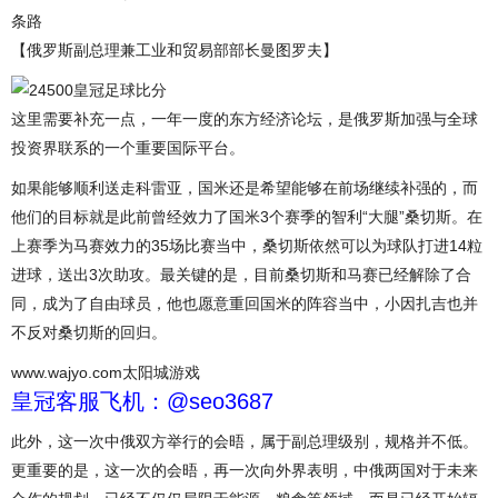
【俄罗斯副总理兼工业和贸易部部长曼图罗夫】
这里需要补充一点，一年一度的东方经济论坛，是俄罗斯加强与全球
投资界联系的一个重要国际平台。
如果能够顺利送走科雷亚，国米还是希望能够在前场继续补强的，而
他们的目标就是此前曾经效力了国米3个赛季的智利“大腿”桑切斯。在
上赛季为马赛效力的35场比赛当中，桑切斯依然可以为球队打进14粒
进球，送出3次助攻。最关键的是，目前桑切斯和马赛已经解除了合
同，成为了自由球员，他也愿意重回国米的阵容当中，小因扎吉也并
不反对桑切斯的回归。
www.wajyo.com太阳城游戏
皇冠客服飞机：@seo3687
此外，这一次中俄双方举行的会晤，属于副总理级别，规格并不低。
更重要的是，这一次的会晤，再一次向外界表明，中俄两国对于未来