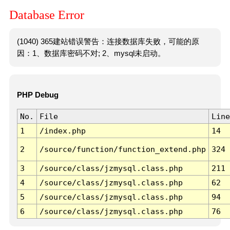
Database Error
(1040) 365建站错误警告：连接数据库失败，可能的原
因：1、数据库密码不对; 2、mysql未启动。
PHP Debug
No.
File
Line
1
/index.php
14
2
/source/function/function_extend.php
324
3
/source/class/jzmysql.class.php
211
4
/source/class/jzmysql.class.php
62
5
/source/class/jzmysql.class.php
94
6
/source/class/jzmysql.class.php
76