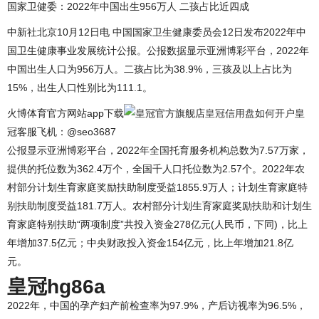
国家卫健委：2022年中国出生956万人 二孩占比近四成
中新社北京10月12日电 中国国家卫生健康委员会12日发布2022年中
国卫生健康事业发展统计公报。公报数据显示亚洲博彩平台，2022年
中国出生人口为956万人。二孩占比为38.9%，三孩及以上占比为
15%，出生人口性别比为111.1。
火博体育官方网站app下载
皇冠信用盘如何开户
皇
冠客服飞机：@seo3687
公报显示亚洲博彩平台，2022年全国托育服务机构总数为7.57万家，
提供的托位数为362.4万个，全国千人口托位数为2.57个。2022年农
村部分计划生育家庭奖励扶助制度受益1855.9万人；计划生育家庭特
别扶助制度受益181.7万人。农村部分计划生育家庭奖励扶助和计划生
育家庭特别扶助“两项制度”共投入资金278亿元(人民币，下同)，比上
年增加37.5亿元；中央财政投入资金154亿元，比上年增加21.8亿
元。
皇冠hg86a
2022年，中国的孕产妇产前检查率为97.9%，产后访视率为96.5%，